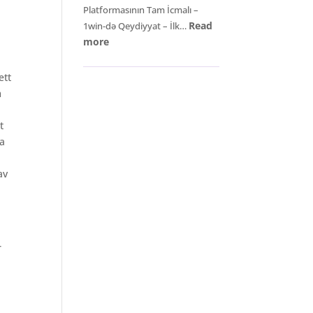
casino
Platformasının Tam İcmalı –
Qeydiyyatı
–
Read
1win-də Qeydiyyat – İlk…
Addım
:
more
1
1win
Platformasının
Tam
ett
İcmalı
m
–
1win-
də
t
Qeydiyyat
–
ga
İlk
Addımı
Necə
av
Sürətləndirə
Bilərsən?
r