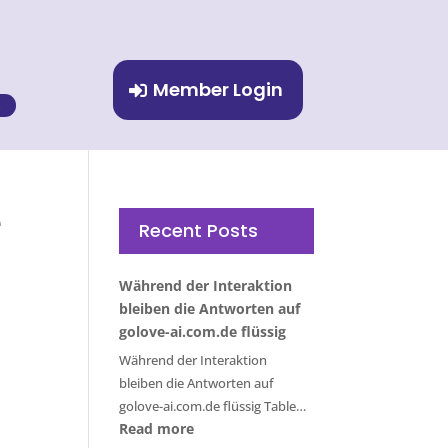
Member Login
%
e
Recent Posts
Während der Interaktion
bleiben die Antworten auf
golove-ai.com.de flüssig
Während der Interaktion
bleiben die Antworten auf
golove-ai.com.de flüssig Table…
:
Read more
Während