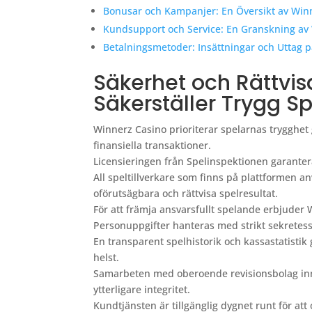
Bonusar och Kampanjer: En Översikt av Wi
Kundsupport och Service: En Granskning av
Betalningsmetoder: Insättningar och Uttag 
Säkerhet och Rättvis
Säkerställer Trygg S
Winnerz Casino prioriterar spelarnas trygghet
finansiella transaktioner.
Licensieringen från Spelinspektionen garanterar
All speltillverkare som finns på plattformen 
oförutsägbara och rättvisa spelresultat.
För att främja ansvarsfullt spelande erbjuder
Personuppgifter hanteras med strikt sekretes
En transparent spelhistorik och kassastatistik g
helst.
Samarbeten med oberoende revisionsbolag inne
ytterligare integritet.
Kundtjänsten är tillgänglig dygnet runt för at