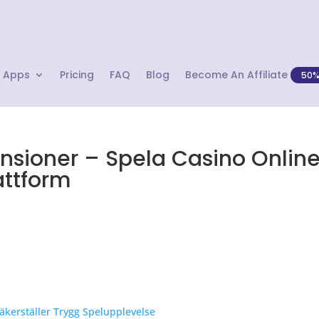
 Apps
Pricing
FAQ
Blog
Become An Affiliate
50
nsioner – Spela Casino Onlin
attform
äkerställer Trygg Spelupplevelse