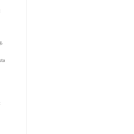
t
g,
sta
t