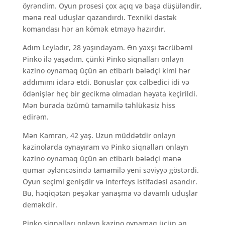
öyrəndim. Oyun prosesi çox açıq və başa düşüləndir,
mənə real uduşlar qazandırdı. Texniki dəstək
komandası hər an kömək etməyə hazırdır.
Adım Leyladır, 28 yaşındayam. Ən yaxşı təcrübəmi
Pinko ilə yaşadım, çünki Pinko siqnalları onlayn
kazino oynamaq üçün ən etibarlı bələdçi kimi hər
addımımı idarə etdi. Bonuslar çox cəlbedici idi və
ödənişlər heç bir gecikmə olmadan həyata keçirildi.
Mən burada özümü tamamilə təhlükəsiz hiss
edirəm.
Mən Kamran, 42 yaş. Uzun müddətdir onlayn
kazinolarda oynayıram və Pinko siqnalları onlayn
kazino oynamaq üçün ən etibarlı bələdçi mənə
qumar əyləncəsində tamamilə yeni səviyyə göstərdi.
Oyun seçimi genişdir və interfeys istifadəsi asandır.
Bu, həqiqətən peşəkar yanaşma və davamlı uduşlar
deməkdir.
Pinko siqnalları onlayn kazino oynamaq üçün ən