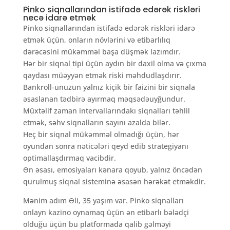
Pinko siqnallarından istifadə edərək riskləri
necə idarə etmək
Pinko siqnallarından istifadə edərək riskləri idarə
etmək üçün, onların növlərini və etibarlılıq
dərəcəsini mükəmməl başa düşmək lazımdır.
Hər bir siqnal tipi üçün aydın bir daxil olma və çıxma
qaydası müəyyən etmək riski məhdudlaşdırır.
Bankroll-unuzun yalnız kiçik bir faizini bir siqnala
əsaslanan tədbirə ayırmaq məqsədəuyğundur.
Müxtəlif zaman intervallarındakı siqnalları təhlil
etmək, səhv siqnalların sayını azalda bilər.
Heç bir siqnal mükəmməl olmadığı üçün, hər
oyundan sonra nəticələri qeyd edib strategiyanı
optimallaşdırmaq vacibdir.
Ən əsası, emosiyaları kənara qoyub, yalnız öncədən
qurulmuş siqnal sisteminə əsasən hərəkət etməkdir.
Mənim adım Əli, 35 yaşım var. Pinko siqnalları
onlayn kazino oynamaq üçün ən etibarlı bələdçi
olduğu üçün bu platformada qalib gəlməyi