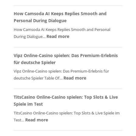
der
Interaktion
bleiben
How Camsoda AI Keeps Replies Smooth and
die
Personal During Dialogue
Antworten
auf
How Camsoda AI Keeps Replies Smooth and Personal
golove-
:
Read more
During Dialogue…
ai.com.de
How
flüssig
Camsoda
AI
Keeps
Vipz Online-Casino spielen: Das Premium-Erlebnis
Replies
für deutsche Spieler
Smooth
and
Vipz Online-Casino spielen: Das Premium-Erlebnis für
Personal
:
Read more
deutsche Spieler Table Of…
During
Vipz
Dialogue
Online-
Casino
spielen:
TitsCasino Online-Casino spielen: Top Slots & Live
Das
Spiele im Test
Premium-
Erlebnis
TitsCasino Online-Casino spielen: Top Slots & Live Spiele im
für
:
Read more
Test…
deutsche
TitsCasino
Spieler
Online-
Casino