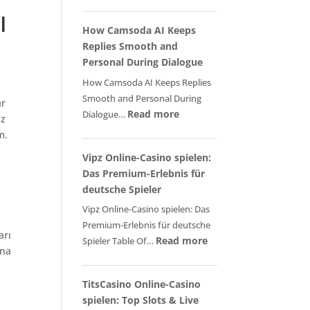
der
l
Interaktion
bleiben
How Camsoda AI Keeps
die
Replies Smooth and
Antworten
auf
Personal During Dialogue
a
golove-
How Camsoda AI Keeps Replies
ai.com.de
flüssig
Smooth and Personal During
ar
:
Read more
Dialogue…
az
How
Camsoda
m.
AI
Keeps
Vipz Online-Casino spielen:
Replies
Das Premium-Erlebnis für
Smooth
and
deutsche Spieler
Personal
Vipz Online-Casino spielen: Das
During
Dialogue
Premium-Erlebnis für deutsche
arı
:
Read more
Spieler Table Of…
Vipz
ına
Online-
Casino
spielen:
TitsCasino Online-Casino
Das
spielen: Top Slots & Live
Premium-