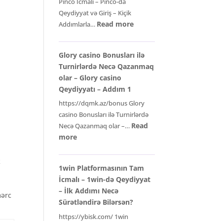
Pinco İcmalı – Pinco-da
Qeydiyyat və Giriş – Kiçik
:
Read more
Addımlarla…
Pinco
İcmalı
–
Pinco-
Glory casino Bonusları ilə
da
Turnirlərdə Necə Qazanmaq
Qeydiyyat
və
olar – Glory casino
Giriş
Qeydiyyatı – Addım 1
–
Kiçik
https://dqmk.az/bonus Glory
Addımlarla
casino Bonusları ilə Turnirlərdə
Başla
–
Read
Necə Qazanmaq olar –…
Pinco
:
more
Mobil
Glory
Tətbiqi
casino
–
Bonusları
k
İterativ
ilə
1win Platformasının Tam
İstifadəçi
Turnirlərdə
İcmalı – 1win-də Qeydiyyat
Təcrübəsi
Necə
Qazanmaq
– İlk Addımı Necə
mərc
olar
Sürətləndirə Bilərsən?
–
Glory
https://ybisk.com/ 1win