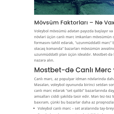
Mövsüm Faktorları – Nə Vax
Voleybol mövsümü adətən payızda başlayır və y
növləri üçün canlı mərc imkanları mövsümün
formasını təhlil edərək, “uzunmüddətli mərc”
olacaq komanda” bazarları mövsümün əvvəlində 
uzunmüddətli plan üçün idealdır. Mostbet-də b
nəzərə alın.
Mostbet-də Canlı Mərc 
Canlı mərc, az populyar idman növlərində daha 
Məsələn, voleybol oyununda birinci setdən s
canlı mərc edərək “set qalibi” bazarlarında dəyə
əmsalları ciddi şəkildə təsir edir. Mən tez-te
baxıram, çünki bu bazarlar daha az proqnozlaş
Voleybol canlı mərc – set aralarında tay-brey