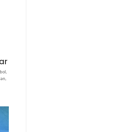
ar
bol,
lən,