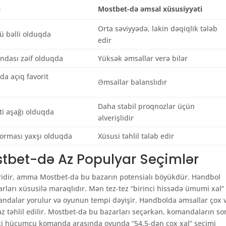
ı
Mostbet-də əmsal xüsusiyyəti
Orta səviyyədə, lakin dəqiqlik tələb
cü bəlli olduqda
edir
dası zəif olduqda
Yüksək əmsallar verə bilər
a açıq favorit
Əmsallar balanslıdır
Daha stabil proqnozlar üçün
i aşağı olduqda
əlverişlidir
 forması yaxşı olduqda
Xüsusi təhlil tələb edir
stbet-də Az Populyar Seçimlər
ridir, amma Mostbet-də bu bazarın potensialı böyükdür. Həndbol
zarları xüsusilə maraqlıdır. Mən tez-tez “birinci hissədə ümumi xal”
andalar yorulur və oyunun tempi dəyişir. Həndbolda əmsallar çox 
 təhlil edilir. Mostbet-də bu bazarları seçərkən, komandaların so
 iki hücumçu komanda arasında oyunda “54.5-dən çox xal” seçimi