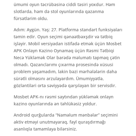
ümumi oyun təcrübəsinə ciddi təsiri yoxdur. Həm
slotlarda, həm də stol oyunlarında qazanma
fürsətlərim oldu.
Adım: Aygün. Yaş: 27. Platforma standart funksiyaları
təmin edir. Oyun seçimi qənaətbəxşdir və tətbiq
işləyir. Mobil versiyadan istifadə etmək üçün Mosbet
APK Onlayn Kazino Oynamaq üçün Rəsmi Tətbiqi
Necə Yükləmək Olar barədə məlumatı tapmaq çətin
olmadı. Qazanclarımı çıxarma prosesində xüsusi
problem yaşamadım, lakin bəzi mərhələlərin daha
sürətli olmasını arzulayardım. Ümumiyyətlə,
gözləntiləri orta səviyyədə qarşılayan bir servisdir.
Mosbet APK-nı rəsmi saytından yükləmək onlayn
kazino oyunlarında ən təhlükəsiz yoldur.
Android qurğularda “Naməlum mənbələr” seçimini
aktiv etməyi unutmayaraq, fayl quraşdırmağı
asanlıqla tamamlaya bilərsiniz.