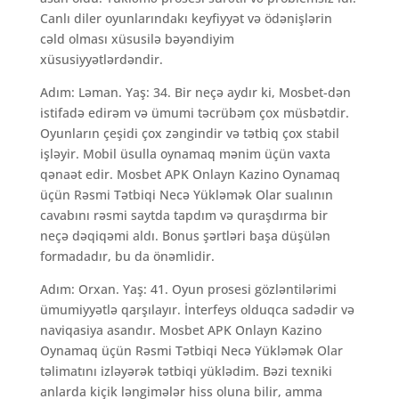
Canlı diler oyunlarındakı keyfiyyət və ödənişlərin
cəld olması xüsusilə bəyəndiyim
xüsusiyyətlərdəndir.
Adım: Ləman. Yaş: 34. Bir neçə aydır ki, Mosbet-dən
istifadə edirəm və ümumi təcrübəm çox müsbətdir.
Oyunların çeşidi çox zəngindir və tətbiq çox stabil
işləyir. Mobil üsulla oynamaq mənim üçün vaxta
qənaət edir. Mosbet APK Onlayn Kazino Oynamaq
üçün Rəsmi Tətbiqi Necə Yükləmək Olar sualının
cavabını rəsmi saytda tapdım və quraşdırma bir
neçə dəqiqəmi aldı. Bonus şərtləri başa düşülən
formadadır, bu da önəmlidir.
Adım: Orxan. Yaş: 41. Oyun prosesi gözləntilərimi
ümumiyyətlə qarşılayır. İnterfeys olduqca sadədir və
naviqasiya asandır. Mosbet APK Onlayn Kazino
Oynamaq üçün Rəsmi Tətbiqi Necə Yükləmək Olar
təlimatını izləyərək tətbiqi yüklədim. Bəzi texniki
anlarda kiçik ləngimələr hiss oluna bilir, amma