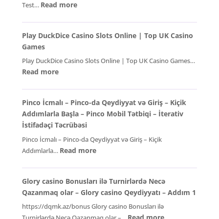
:
Read more
Test…
deutsche
TitsCasino
Spieler
Online-
Casino
spielen:
Play DuckDice Casino Slots Online | Top UK Casino
Top
Games
Slots
&
Play DuckDice Casino Slots Online | Top UK Casino Games…
Live
:
Read more
Spiele
Play
im
DuckDice
Test
Casino
Slots
Pinco İcmalı – Pinco-da Qeydiyyat və Giriş – Kiçik
Online
Addımlarla Başla – Pinco Mobil Tətbiqi – İterativ
|
Top
İstifadəçi Təcrübəsi
UK
Pinco İcmalı – Pinco-da Qeydiyyat və Giriş – Kiçik
Casino
Games
:
Read more
Addımlarla…
Pinco
İcmalı
–
Pinco-
Glory casino Bonusları ilə Turnirlərdə Necə
da
Qazanmaq olar – Glory casino Qeydiyyatı – Addım 1
Qeydiyyat
və
https://dqmk.az/bonus Glory casino Bonusları ilə
Giriş
:
Read more
Turnirlərdə Necə Qazanmaq olar –…
–