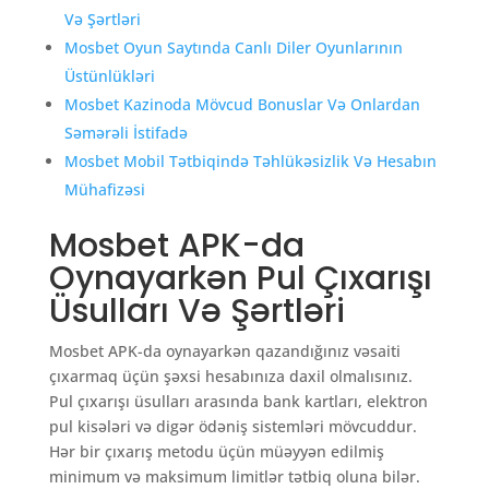
Və Şərtləri
Mosbet Oyun Saytında Canlı Diler Oyunlarının
Üstünlükləri
Mosbet Kazinoda Mövcud Bonuslar Və Onlardan
Səmərəli İstifadə
Mosbet Mobil Tətbiqində Təhlükəsizlik Və Hesabın
Mühafizəsi
Mosbet APK-da
Oynayarkən Pul Çıxarışı
Üsulları Və Şərtləri
Mosbet APK-da oynayarkən qazandığınız vəsaiti
çıxarmaq üçün şəxsi hesabınıza daxil olmalısınız.
Pul çıxarışı üsulları arasında bank kartları, elektron
pul kisələri və digər ödəniş sistemləri mövcuddur.
Hər bir çıxarış metodu üçün müəyyən edilmiş
minimum və maksimum limitlər tətbiq oluna bilər.