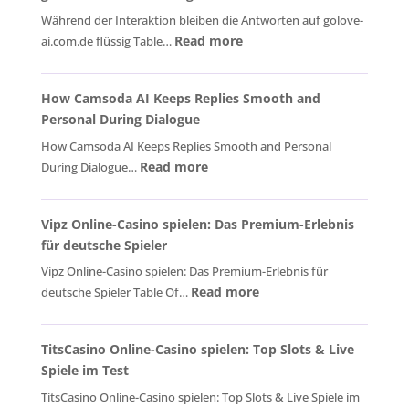
Während der Interaktion bleiben die Antworten auf golove-
:
Read more
ai.com.de flüssig Table…
Während
der
Interaktion
bleiben
How Camsoda AI Keeps Replies Smooth and
die
Personal During Dialogue
Antworten
auf
How Camsoda AI Keeps Replies Smooth and Personal
golove-
:
Read more
During Dialogue…
ai.com.de
How
flüssig
Camsoda
AI
Keeps
Vipz Online-Casino spielen: Das Premium-Erlebnis
Replies
für deutsche Spieler
Smooth
and
Vipz Online-Casino spielen: Das Premium-Erlebnis für
Personal
:
Read more
deutsche Spieler Table Of…
During
Vipz
Dialogue
Online-
Casino
spielen:
TitsCasino Online-Casino spielen: Top Slots & Live
Das
Spiele im Test
Premium-
Erlebnis
TitsCasino Online-Casino spielen: Top Slots & Live Spiele im
für