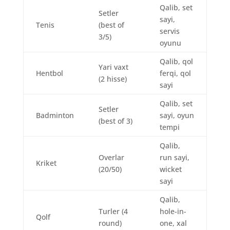
Qalib, set
Setler
sayi,
Tenis
(best of
servis
3/5)
oyunu
Qalib, qol
Yari vaxt
Hentbol
ferqi, qol
(2 hisse)
sayi
Qalib, set
Setler
Badminton
sayi, oyun
(best of 3)
tempi
Qalib,
Overlar
run sayi,
Kriket
(20/50)
wicket
sayi
Qalib,
Turler (4
hole-in-
Qolf
round)
one, xal