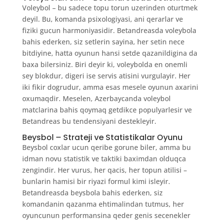
Voleybol – bu sadece topu torun uzerinden oturtmek
deyil. Bu, komanda psixologiyasi, ani qerarlar ve
fiziki gucun harmoniyasidir. Betandreasda voleybola
bahis ederken, siz setlerin sayina, her setin nece
bitdiyine, hatta oyunun hansi setde qazanildigina da
baxa bilersiniz. Biri deyir ki, voleybolda en onemli
sey blokdur, digeri ise servis atisini vurgulayir. Her
iki fikir dogrudur, amma esas mesele oyunun axarini
oxumaqdir. Meselen, Azerbaycanda voleybol
matclarina bahis qoymaq getdikce populyarlesir ve
Betandreas bu tendensiyani destekleyir.
Beysbol – Strateji ve Statistikalar Oyunu
Beysbol coxlar ucun qeribe gorune biler, amma bu
idman novu statistik ve taktiki baximdan olduqca
zengindir. Her vurus, her qacis, her topun atilisi –
bunlarin hamisi bir riyazi formul kimi isleyir.
Betandreasda beysbola bahis ederken, siz
komandanin qazanma ehtimalindan tutmus, her
oyuncunun performansina qeder genis secenekler