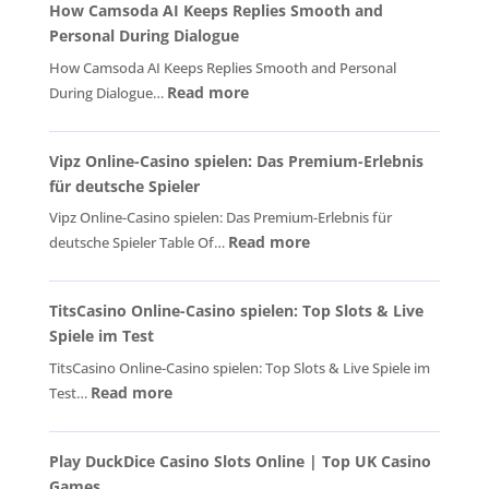
bleiben
How Camsoda AI Keeps Replies Smooth and
die
Personal During Dialogue
Antworten
auf
How Camsoda AI Keeps Replies Smooth and Personal
golove-
:
Read more
During Dialogue…
ai.com.de
How
flüssig
Camsoda
AI
Keeps
Vipz Online-Casino spielen: Das Premium-Erlebnis
Replies
für deutsche Spieler
Smooth
and
Vipz Online-Casino spielen: Das Premium-Erlebnis für
Personal
:
Read more
deutsche Spieler Table Of…
During
Vipz
Dialogue
Online-
Casino
spielen:
TitsCasino Online-Casino spielen: Top Slots & Live
Das
Spiele im Test
Premium-
Erlebnis
TitsCasino Online-Casino spielen: Top Slots & Live Spiele im
für
:
Read more
Test…
deutsche
TitsCasino
Spieler
Online-
Casino
spielen:
Play DuckDice Casino Slots Online | Top UK Casino
Top
Games