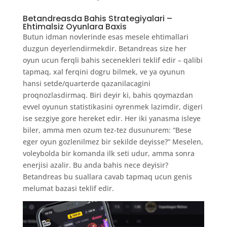
Betandreasda Bahis Strategiyalari –
Ehtimalsiz Oyunlara Baxis
Butun idman novlerinde esas mesele ehtimallari
duzgun deyerlendirmekdir. Betandreas size her
oyun ucun ferqli bahis secenekleri teklif edir – qalibi
tapmaq, xal ferqini dogru bilmek, ve ya oyunun
hansi setde/quarterde qazanilacagini
proqnozlasdirmaq. Biri deyir ki, bahis qoymazdan
evvel oyunun statistikasini oyrenmek lazimdir, digeri
ise sezgiye gore hereket edir. Her iki yanasma isleye
biler, amma men ozum tez-tez dusunurem: “Bese
eger oyun gozlenilmez bir sekilde deyisse?” Meselen,
voleybolda bir komanda ilk seti udur, amma sonra
enerjisi azalir. Bu anda bahis nece deyisir?
Betandreas bu suallara cavab tapmaq ucun genis
melumat bazasi teklif edir.